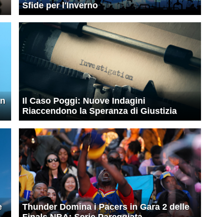
Sfide per l'Inverno
en
Il Caso Poggi: Nuove Indagini
Riaccendono la Speranza di Giustizia
e
Thunder Domina i Pacers in Gara 2 delle