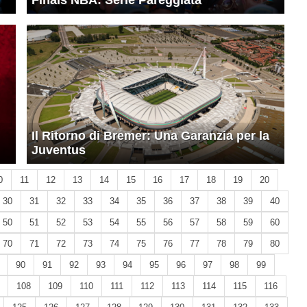
Finals NBA: Serie Pareggiata
Il Ritorno di Bremer: Una Garanzia per la
Juventus
0
11
12
13
14
15
16
17
18
19
20
30
31
32
33
34
35
36
37
38
39
40
50
51
52
53
54
55
56
57
58
59
60
70
71
72
73
74
75
76
77
78
79
80
90
91
92
93
94
95
96
97
98
99
108
109
110
111
112
113
114
115
116