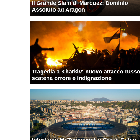
Il Grande Slam di Marquez: Dominio
Assoluto ad Aragon
Tragedia a Kharkiv: nuovo attacco russ
scatena orrore e indignazione
Infortunio McTominay: Un Grave Colpo