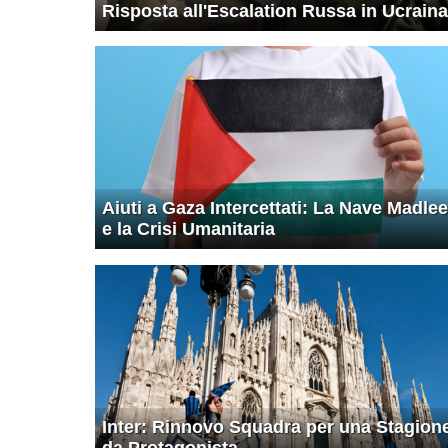
Risposta all'Escalation Russa in Ucraina
Aiuti a Gaza Intercettati: La Nave Madle
e la Crisi Umanitaria
Inter: Rinnovo Squadra per una Stagion