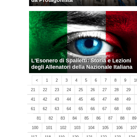
da Protagonista
L'Esonero di Spalletti: Storia e Lezioni
degli Allenatori della Nazionale Italiana
<
1
2
3
4
5
6
7
8
9
1
21
22
23
24
25
26
27
28
29
41
42
43
44
45
46
47
48
49
61
62
63
64
65
66
67
68
69
81
82
83
84
85
86
87
88
89
100
101
102
103
104
105
106
107