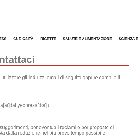
ESS
CURIOSITÀ
RICETTE
SALUTE E ALIMENTAZIONE
SCIENZA 
ntattaci
utilizzare gli indirizzi email di seguito oppure compila il
t]dailyexpress[dot]it
it
 suggerimenti, per eventuali reclami o per proposte di
sta dalla redazione nel più breve tempo possibile.