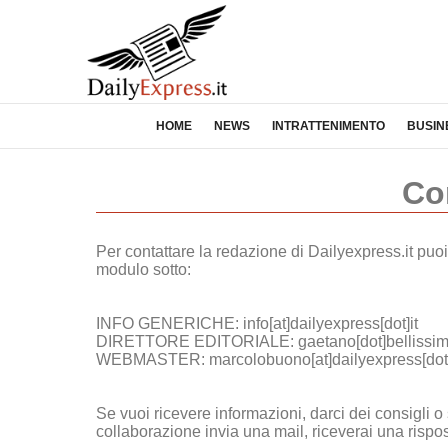
HOME
NEWS
INTRATTENIMENTO
BUSIN
Co
Per contattare la redazione di Dailyexpress.it puoi 
modulo sotto:
INFO GENERICHE: info[at]dailyexpress[dot]it
DIRETTORE EDITORIALE: gaetano[dot]bellissima[a
WEBMASTER: marcolobuono[at]dailyexpress[dot]
Se vuoi ricevere informazioni, darci dei consigli o
collaborazione invia una mail, riceverai una rispo