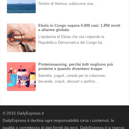
Stretto di Hormuz subiscono una…
Ebola in Congo supera 4.000 casi: 1.850 morti
e allarme globale
L'epidemia di Ebola che sta colpendo la
Repubblica Democratica del Congo ha…
Proteinmaxxing, perché tutti vogliono più
proteine e quando diventano troppe
Barrette, yogurt, cereali per la colazione,
bevande, snack, dessert e perfino…
© 2015 DailyExpress.it
DailyExpress.it declina ogni responsabilità circa i contenuti, la
qualità o correttezza di dati forniti da terzi. DailyExpress.it si riserva