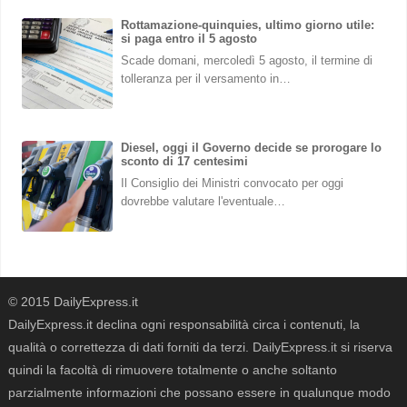
Rottamazione-quinquies, ultimo giorno utile:
si paga entro il 5 agosto
Scade domani, mercoledì 5 agosto, il termine di
tolleranza per il versamento in…
Diesel, oggi il Governo decide se prorogare lo
sconto di 17 centesimi
Il Consiglio dei Ministri convocato per oggi
dovrebbe valutare l'eventuale…
© 2015 DailyExpress.it
DailyExpress.it declina ogni responsabilità circa i contenuti, la
qualità o correttezza di dati forniti da terzi. DailyExpress.it si riserva
quindi la facoltà di rimuovere totalmente o anche soltanto
parzialmente informazioni che possano essere in qualunque modo