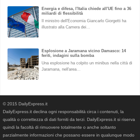
Energia e difesa, l'Italia chiede all'UE fino a 36
miliardi di flessibilità
Il ministro dell'Economia Giancarlo Giorgetti ha
illustrato alla Camera dei…
Esplosione a Jaramana vicino Damasco: 14
feriti, indagini sulla bomba
Una esplosione ha colpito un minibus nella città di
Jaramana, nell'area…
© 2015 DailyExpress.it
DailyExpress.it declina ogni responsabilità circa i contenuti, la
qualità o correttezza di dati forniti da terzi. DailyExpress.it si riserva
quindi la facoltà di rimuovere totalmente o anche soltanto
parzialmente informazioni che possano essere in qualunque modo