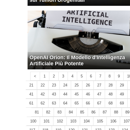
sui Tumori Urogenitali
OpenAI Orion: Il Modello d'Intelligenza
Artificiale Più Potente
<
1
2
3
4
5
6
7
8
9
1
21
22
23
24
25
26
27
28
29
41
42
43
44
45
46
47
48
49
61
62
63
64
65
66
67
68
69
81
82
83
84
85
86
87
88
89
100
101
102
103
104
105
106
107