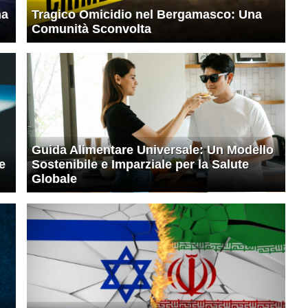
na
Tragico Omicidio nel Bergamasco: Una
Comunità Sconvolta
Guida Alimentare Universale: Un Modello
e
Sostenibile e Imparziale per la Salute
Globale