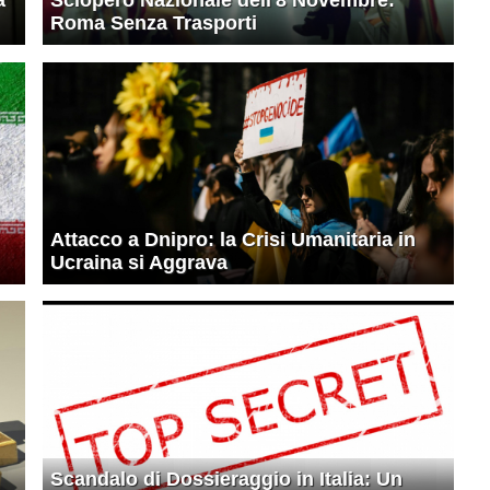
Roma Senza Trasporti
Attacco a Dnipro: la Crisi Umanitaria in
Ucraina si Aggrava
Scandalo di Dossieraggio in Italia: Un