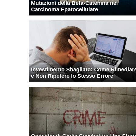
Mutazioni della Beta-Catenina nel
Carcinoma Epatocellulare
Investimento Sbagliato: Come Rimediar
e Non Ripetere lo Stesso Errore
Omicidio di Giulia Cecchettin: Una Stori