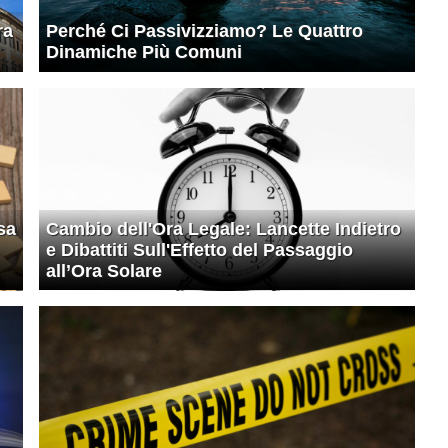
ra
Perché Ci Passivizziamo? Le Quattro
Dinamiche Più Comuni
sa
Cambio dell'Ora Legale: Lancette Indietro
e Dibattiti Sull'Effetto del Passaggio
all’Ora Solare