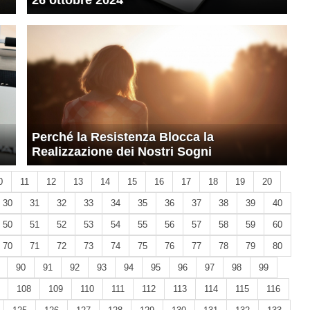
26 ottobre 2024
Perché la Resistenza Blocca la
Realizzazione dei Nostri Sogni
0
11
12
13
14
15
16
17
18
19
20
30
31
32
33
34
35
36
37
38
39
40
50
51
52
53
54
55
56
57
58
59
60
70
71
72
73
74
75
76
77
78
79
80
90
91
92
93
94
95
96
97
98
99
108
109
110
111
112
113
114
115
116