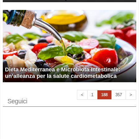
Dieta Mediterranea e Microbiota Intestinale:
un’alleanza per la salute cardiometabolica
<
1
188
357
>
Seguici