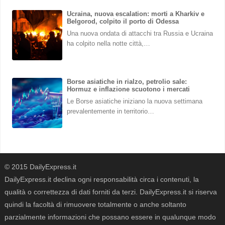
Ucraina, nuova escalation: morti a Kharkiv e
Belgorod, colpito il porto di Odessa
Una nuova ondata di attacchi tra Russia e Ucraina
ha colpito nella notte città,…
Borse asiatiche in rialzo, petrolio sale:
Hormuz e inflazione scuotono i mercati
Le Borse asiatiche iniziano la nuova settimana
prevalentemente in territorio…
© 2015 DailyExpress.it
DailyExpress.it declina ogni responsabilità circa i contenuti, la
qualità o correttezza di dati forniti da terzi. DailyExpress.it si riserva
quindi la facoltà di rimuovere totalmente o anche soltanto
parzialmente informazioni che possano essere in qualunque modo