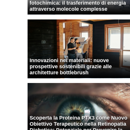
fotochimica: il trasferimento di energia
attraverso molecole complesse
Innovazioni nei materiali: nuove
prospettive sostenibili grazie alle
architetture bottlebrush
Scoperta la Proteina PTX3 come Nuovo
Obiettivo Terapeutico nella Retinopatia
Diabetica: Potenziale per Prevenire la