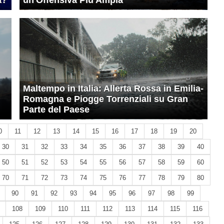
a?
un'Offensiva Più Ampia
Maltempo in Italia: Allerta Rossa in Emilia-
Romagna e Piogge Torrenziali su Gran
Parte del Paese
0
11
12
13
14
15
16
17
18
19
20
30
31
32
33
34
35
36
37
38
39
40
50
51
52
53
54
55
56
57
58
59
60
70
71
72
73
74
75
76
77
78
79
80
90
91
92
93
94
95
96
97
98
99
108
109
110
111
112
113
114
115
116