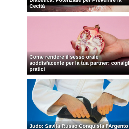
Cecità
Come rendere il sesso orale
soddisfacente per la tua partner: consigl
pratici
Judo: Savita Russo Conquista l'Argento