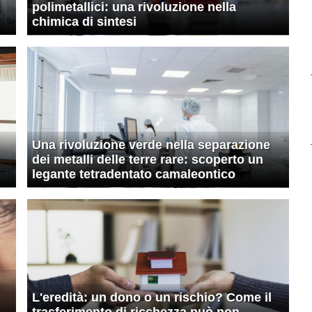
polimetallici: una rivoluzione nella
chimica di sintesi
Una rivoluzione verde nella separazione
dei metalli delle terre rare: scoperto un
legante tetradentato camaleontico
L'eredità: un dono o un rischio? Come il
trasferimento di ricchezza può non