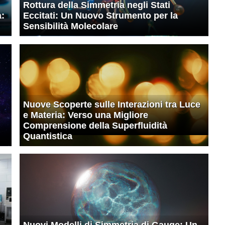
Rottura della Simmetria negli Stati
à:
Eccitati: Un Nuovo Strumento per la
Sensibilità Molecolare
Nuove Scoperte sulle Interazioni tra Luce
e Materia: Verso una Migliore
Comprensione della Superfluidità
Quantistica
Nuovi Modelli di Simmetria di Gauge: Un