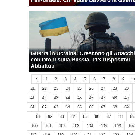
Iran-Israele: Chi Vuole Davvero la Guerr
Guerra in Ucraina: Crescono gli Attacchi
con Droni sulla Russia, 113 Dispositivi
Abbattuti
<
1
2
3
4
5
6
7
8
9
1
21
22
23
24
25
26
27
28
29
41
42
43
44
45
46
47
48
49
61
62
63
64
65
66
67
68
69
81
82
83
84
85
86
87
88
89
100
101
102
103
104
105
106
107