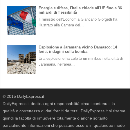
Energia e difesa, l'Italia chiede all'UE fino a 36
miliardi di flessibilità
Il ministro dell'Economia Giancarlo Giorgetti ha
illustrato alla Camera dei…
Esplosione a Jaramana vicino Damasco: 14
feriti, indagini sulla bomba
Una esplosione ha colpito un minibus nella città di
Jaramana, nell'area…
© 2015 DailyExpress.it
DailyExpress.it declina ogni responsabilità circa i contenuti, la
qualità o correttezza di dati forniti da terzi. DailyExpress.it si riserva
quindi la facoltà di rimuovere totalmente o anche soltanto
parzialmente informazioni che possano essere in qualunque modo