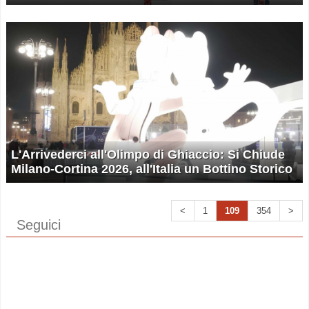
L'Arrivederci all'Olimpo di Ghiaccio: Si Chiude
Milano-Cortina 2026, all'Italia un Bottino Storico
<
1
109
354
>
Seguici