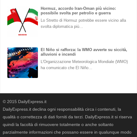
Hormuz, accordo Iran-Oman più vicino:
possibile svolta per petrolio e guerra
Lo Stretto di Hormuz potrebbe essere vicino alla
svolta diplomatica più…
El Niño si rafforza: la WMO avverte su siccità,
alluvioni e incendi
L'Organizzazione Meteorologica Mondiale (WMO)
ha comunicato che El Niño…
© 2015 DailyExpress.it
DailyExpress.it declina ogni responsabilità circa i contenuti, la
qualità o correttezza di dati forniti da terzi. DailyExpress.it si riserva
quindi la facoltà di rimuovere totalmente o anche soltanto
parzialmente informazioni che possano essere in qualunque modo