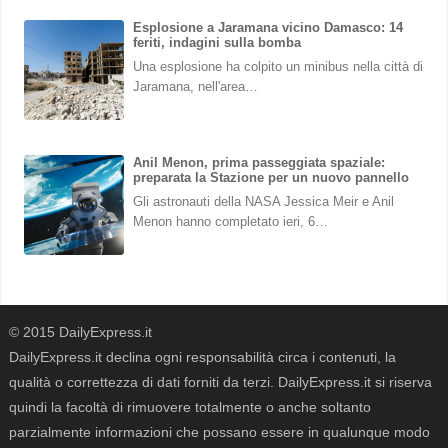
Esplosione a Jaramana vicino Damasco: 14
feriti, indagini sulla bomba
Una esplosione ha colpito un minibus nella città di
Jaramana, nell'area…
Anil Menon, prima passeggiata spaziale:
preparata la Stazione per un nuovo pannello
Gli astronauti della NASA Jessica Meir e Anil
Menon hanno completato ieri, 6…
© 2015 DailyExpress.it
DailyExpress.it declina ogni responsabilità circa i contenuti, la
qualità o correttezza di dati forniti da terzi. DailyExpress.it si riserva
quindi la facoltà di rimuovere totalmente o anche soltanto
parzialmente informazioni che possano essere in qualunque modo