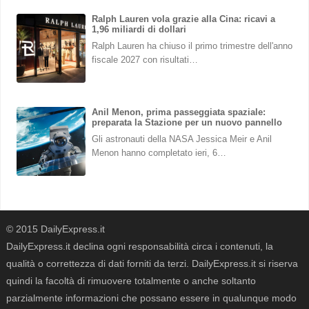
Ralph Lauren vola grazie alla Cina: ricavi a
1,96 miliardi di dollari
Ralph Lauren ha chiuso il primo trimestre dell'anno
fiscale 2027 con risultati…
Anil Menon, prima passeggiata spaziale:
preparata la Stazione per un nuovo pannello
Gli astronauti della NASA Jessica Meir e Anil
Menon hanno completato ieri, 6…
© 2015 DailyExpress.it
DailyExpress.it declina ogni responsabilità circa i contenuti, la
qualità o correttezza di dati forniti da terzi. DailyExpress.it si riserva
quindi la facoltà di rimuovere totalmente o anche soltanto
parzialmente informazioni che possano essere in qualunque modo