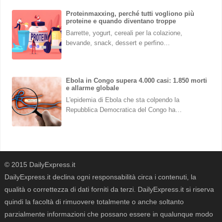
Proteinmaxxing, perché tutti vogliono più
proteine e quando diventano troppe
Barrette, yogurt, cereali per la colazione,
bevande, snack, dessert e perfino…
Ebola in Congo supera 4.000 casi: 1.850 morti
e allarme globale
L'epidemia di Ebola che sta colpendo la
Repubblica Democratica del Congo ha…
© 2015 DailyExpress.it
DailyExpress.it declina ogni responsabilità circa i contenuti, la
qualità o correttezza di dati forniti da terzi. DailyExpress.it si riserva
quindi la facoltà di rimuovere totalmente o anche soltanto
parzialmente informazioni che possano essere in qualunque modo