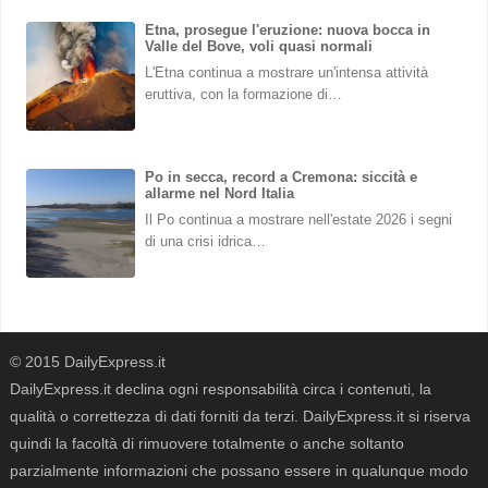
Etna, prosegue l'eruzione: nuova bocca in
Valle del Bove, voli quasi normali
L'Etna continua a mostrare un'intensa attività
eruttiva, con la formazione di…
Po in secca, record a Cremona: siccità e
allarme nel Nord Italia
Il Po continua a mostrare nell'estate 2026 i segni
di una crisi idrica…
© 2015 DailyExpress.it
DailyExpress.it declina ogni responsabilità circa i contenuti, la
qualità o correttezza di dati forniti da terzi. DailyExpress.it si riserva
quindi la facoltà di rimuovere totalmente o anche soltanto
parzialmente informazioni che possano essere in qualunque modo