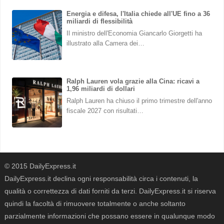
Energia e difesa, l'Italia chiede all'UE fino a 36
miliardi di flessibilità
Il ministro dell'Economia Giancarlo Giorgetti ha
illustrato alla Camera dei…
Ralph Lauren vola grazie alla Cina: ricavi a
1,96 miliardi di dollari
Ralph Lauren ha chiuso il primo trimestre dell'anno
fiscale 2027 con risultati…
© 2015 DailyExpress.it
DailyExpress.it declina ogni responsabilità circa i contenuti, la
qualità o correttezza di dati forniti da terzi. DailyExpress.it si riserva
quindi la facoltà di rimuovere totalmente o anche soltanto
parzialmente informazioni che possano essere in qualunque modo