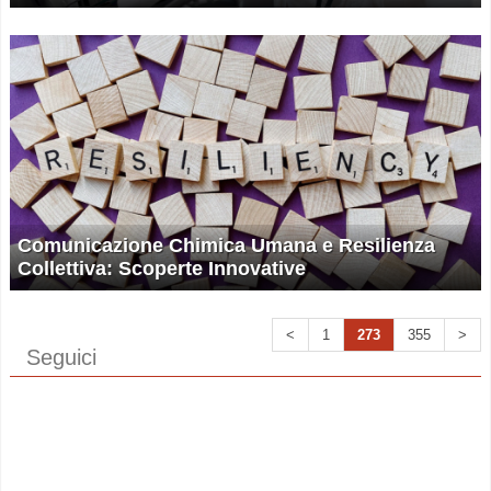
Comunicazione Chimica Umana e Resilienza
Collettiva: Scoperte Innovative
<
1
273
355
>
Seguici