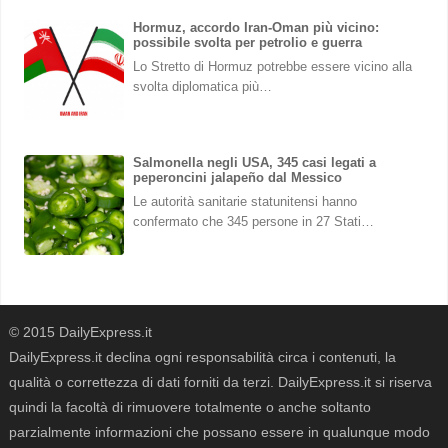
Hormuz, accordo Iran-Oman più vicino:
possibile svolta per petrolio e guerra
Lo Stretto di Hormuz potrebbe essere vicino alla
svolta diplomatica più…
Salmonella negli USA, 345 casi legati a
peperoncini jalapeño dal Messico
Le autorità sanitarie statunitensi hanno
confermato che 345 persone in 27 Stati…
© 2015 DailyExpress.it
DailyExpress.it declina ogni responsabilità circa i contenuti, la
qualità o correttezza di dati forniti da terzi. DailyExpress.it si riserva
quindi la facoltà di rimuovere totalmente o anche soltanto
parzialmente informazioni che possano essere in qualunque modo