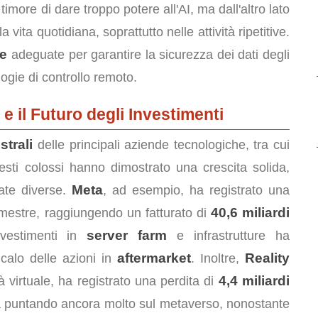
 timore di dare troppo potere all'AI, ma dall'altro lato
 vita quotidiana, soprattutto nelle attività ripetitive.
le
adeguate per garantire la sicurezza dei dati degli
logie di controllo remoto.
e il Futuro degli Investimenti
strali
delle principali aziende tecnologiche, tra cui
esti colossi hanno dimostrato una crescita solida,
Meta
ate diverse.
, ad esempio, ha registrato una
40,6 miliardi
imestre, raggiungendo un fatturato di
server farm
nvestimenti in
e infrastrutture ha
aftermarket
Reality
 calo delle azioni in
. Inoltre,
4,4 miliardi
tà virtuale, ha registrato una perdita di
a puntando ancora molto sul metaverso, nonostante