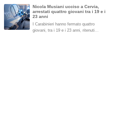
Nicola Musiani ucciso a Cervia,
arrestati quattro giovani tra i 19 e i
23 anni
I Carabinieri hanno fermato quattro
giovani, tra i 19 e i 23 anni, ritenuti…