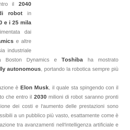
2040
entro il
di robot
in
0 e i 25 mila
imentata dai
amics
e altre
a industriale
Toshiba
tra Boston Dynamics e
ha mostrato
lly autonomous
, portando la robotica sempre più
Elon Musk
luzione è
, il quale sta spingendo con il
2030
to che entro il
milioni di robot saranno pronti
uzione dei costi e l'aumento delle prestazioni sono
ssibili a un pubblico più vasto, esattamente come è
zione tra avanzamenti nell'intelligenza artificiale e