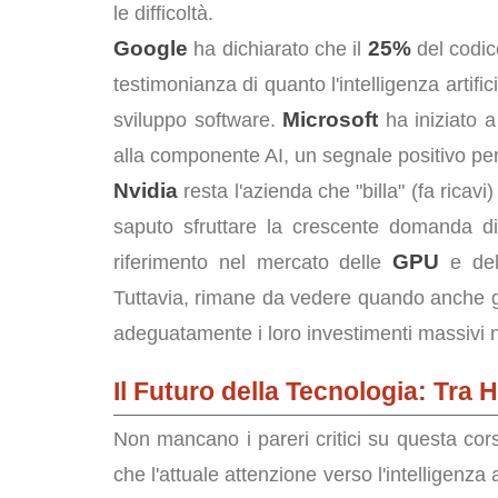
le difficoltà.
Google
25%
ha dichiarato che il
del codice
testimonianza di quanto l'intelligenza artif
Microsoft
sviluppo software.
ha iniziato a 
alla componente AI, un segnale positivo per 
Nvidia
resta l'azienda che "billa" (fa ricavi
saputo sfruttare la crescente domanda d
GPU
riferimento nel mercato delle
e dell
Tuttavia, rimane da vedere quando anche gli
adeguatamente i loro investimenti massivi ne
Il Futuro della Tecnologia: Tra 
Non mancano i pareri critici su questa cors
che l'attuale attenzione verso l'intelligenza ar