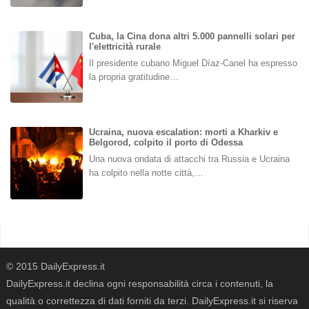
Cuba, la Cina dona altri 5.000 pannelli solari per
l'elettricità rurale
Il presidente cubano Miguel Díaz-Canel ha espresso
la propria gratitudine…
Ucraina, nuova escalation: morti a Kharkiv e
Belgorod, colpito il porto di Odessa
Una nuova ondata di attacchi tra Russia e Ucraina
ha colpito nella notte città,…
© 2015 DailyExpress.it
DailyExpress.it declina ogni responsabilità circa i contenuti, la
qualità o correttezza di dati forniti da terzi. DailyExpress.it si riserva