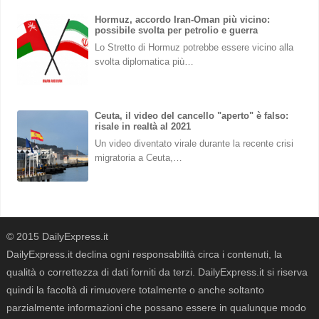
Hormuz, accordo Iran-Oman più vicino:
possibile svolta per petrolio e guerra
Lo Stretto di Hormuz potrebbe essere vicino alla
svolta diplomatica più…
Ceuta, il video del cancello "aperto" è falso:
risale in realtà al 2021
Un video diventato virale durante la recente crisi
migratoria a Ceuta,…
© 2015 DailyExpress.it
DailyExpress.it declina ogni responsabilità circa i contenuti, la
qualità o correttezza di dati forniti da terzi. DailyExpress.it si riserva
quindi la facoltà di rimuovere totalmente o anche soltanto
parzialmente informazioni che possano essere in qualunque modo