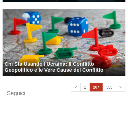
Chi Sta Usando l'Ucraina: Il Conflitto
Geopolitico e le Vere Cause del Conflitto
<
1
207
355
>
Seguici