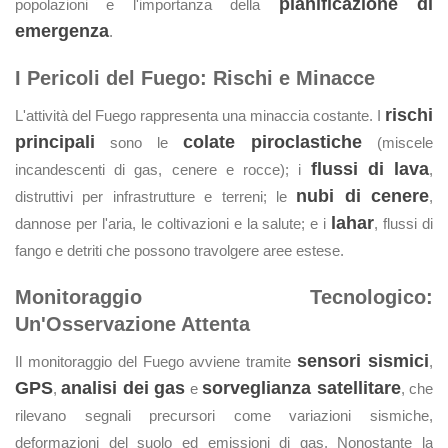
pianificazione di
popolazioni e l'importanza della
emergenza
.
I Pericoli del Fuego: Rischi e Minacce
rischi
L'attività del Fuego rappresenta una minaccia costante. I
principali
colate piroclastiche
sono le
(miscele
flussi di lava
incandescenti di gas, cenere e rocce); i
,
nubi di cenere
distruttivi per infrastrutture e terreni; le
,
lahar
dannose per l'aria, le coltivazioni e la salute; e i
, flussi di
fango e detriti che possono travolgere aree estese.
Monitoraggio Tecnologico:
Un'Osservazione Attenta
sensori sismici
Il monitoraggio del Fuego avviene tramite
,
GPS
analisi dei gas
sorveglianza satellitare
,
e
, che
rilevano segnali precursori come variazioni sismiche,
deformazioni del suolo ed emissioni di gas. Nonostante la