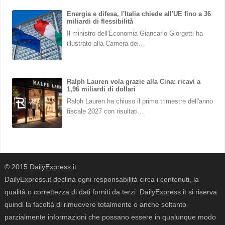
Energia e difesa, l'Italia chiede all'UE fino a 36
miliardi di flessibilità
Il ministro dell'Economia Giancarlo Giorgetti ha
illustrato alla Camera dei…
Ralph Lauren vola grazie alla Cina: ricavi a
1,96 miliardi di dollari
Ralph Lauren ha chiuso il primo trimestre dell'anno
fiscale 2027 con risultati…
© 2015 DailyExpress.it
DailyExpress.it declina ogni responsabilità circa i contenuti, la
qualità o correttezza di dati forniti da terzi. DailyExpress.it si riserva
quindi la facoltà di rimuovere totalmente o anche soltanto
parzialmente informazioni che possano essere in qualunque modo