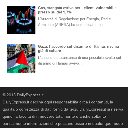
Gas, stangata estiva per i clienti vulnerabili:
prezzo su del 9,7%
L'Autorità di Regolazione per Energia, Reti e
Ambiente (ARERA) ha comunicato che…
Gaza, l’accordo sul disarmo di Hamas rischia
già di saltare
L'annuncio statunitense di una possibile svolta sul
disarmo di Hamas aveva…
© 2015 DailyExpress.it
DailyExpress.it declina ogni responsabilità circa i contenuti, la
qualità o correttezza di dati forniti da terzi. DailyExpress.it si riserva
quindi la facoltà di rimuovere totalmente o anche soltanto
parzialmente informazioni che possano essere in qualunque modo