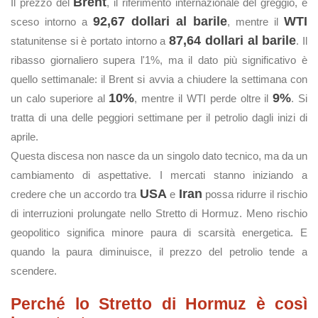
Brent
Il prezzo del
, il riferimento internazionale del greggio, è
92,67 dollari al barile
WTI
sceso intorno a
, mentre il
87,64 dollari al barile
statunitense si è portato intorno a
. Il
ribasso giornaliero supera l'1%, ma il dato più significativo è
quello settimanale: il Brent si avvia a chiudere la settimana con
10%
9%
un calo superiore al
, mentre il WTI perde oltre il
. Si
tratta di una delle peggiori settimane per il petrolio dagli inizi di
aprile.
Questa discesa non nasce da un singolo dato tecnico, ma da un
cambiamento di aspettative. I mercati stanno iniziando a
USA
Iran
credere che un accordo tra
e
possa ridurre il rischio
di interruzioni prolungate nello Stretto di Hormuz. Meno rischio
geopolitico significa minore paura di scarsità energetica. E
quando la paura diminuisce, il prezzo del petrolio tende a
scendere.
Perché lo Stretto di Hormuz è così