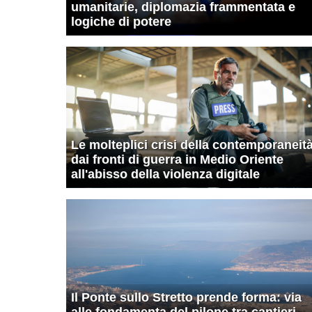
umanitarie, diplomazia frammentata e
logiche di potere
Le molteplici crisi della contemporaneità
dai fronti di guerra in Medio Oriente
all'abisso della violenza digitale
Il Ponte sullo Stretto prende forma: via
alle fondamenta del pilone tra cantieri