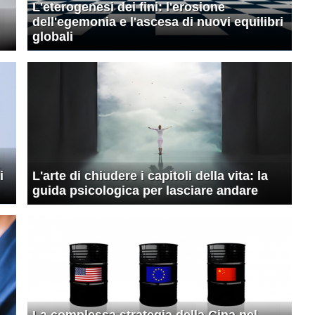
L'eterogenesi dei fini: l'erosione
dell'egemonia e l'ascesa di nuovi equilibri
globali
i
L'arte di chiudere i capitoli della vita: la
guida psicologica per lasciare andare
La complessa strategia della Cina nel