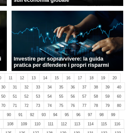
sull'economia globale
i
Investire per sopravvivere: la guida
pratica per difendere i propri risparmi
0
11
12
13
14
15
16
17
18
19
20
30
31
32
33
34
35
36
37
38
39
40
50
51
52
53
54
55
56
57
58
59
60
70
71
72
73
74
75
76
77
78
79
80
90
91
92
93
94
95
96
97
98
99
108
109
110
111
112
113
114
115
116