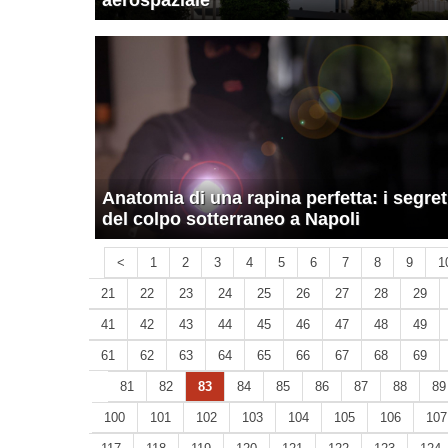
aerospaziale
Anatomia di una rapina perfetta: i segret
del colpo sotterraneo a Napoli
<
1
2
3
4
5
6
7
8
9
1
21
22
23
24
25
26
27
28
29
41
42
43
44
45
46
47
48
49
61
62
63
64
65
66
67
68
69
81
82
83
84
85
86
87
88
89
100
101
102
103
104
105
106
107