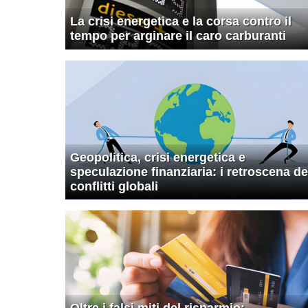
La crisi energetica e la corsa contro il
tempo per arginare il caro carburanti
Geopolitica, crisi energetica e
speculazione finanziaria: i retroscena de
conflitti globali
Oltre i falsi miti del risparmio: