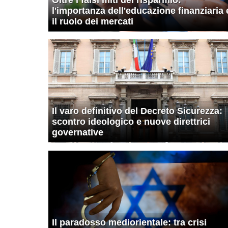
l'importanza dell'educazione finanziaria 
il ruolo dei mercati
Il varo definitivo del Decreto Sicurezza:
scontro ideologico e nuove direttrici
governative
Il paradosso mediorientale: tra crisi