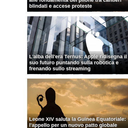
blindati e accese proteste
L'alba dell'era Ternus: Apple ridisegna il
suo futuro puntando sulla robotica e
frenando sullo streaming
Leone XIV saluta la Guinea Equatoriale:
l'appello per un nuovo patto globale