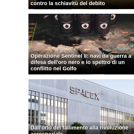
contro la schiavitù del debito
Operazione Sentinel II: navi da guerra a
difesa dell'oro nero e lo spettro di un
conflitto nel Golfo
Dall'orlo del fallimento alla rivoluzione