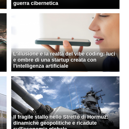
guerra cibernetica
L'illusione e la realtà del vibe coding: luci
e ombre di una startup creata con
l'intelligenza artificiale
Il fragile stallo nello Stretto di Hormuz:
dinamiche geopolitiche e ricadute