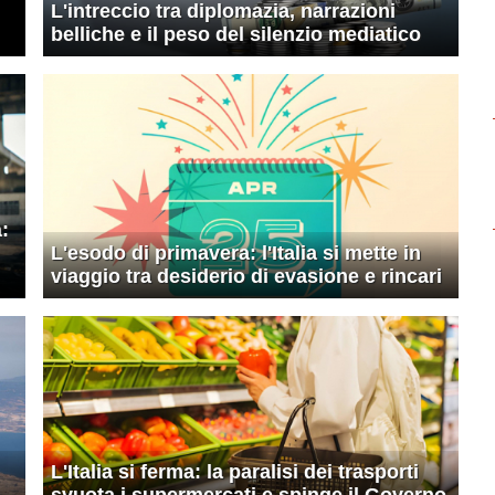
L'intreccio tra diplomazia, narrazioni
belliche e il peso del silenzio mediatico
:
L'esodo di primavera: l'Italia si mette in
viaggio tra desiderio di evasione e rincari
L'Italia si ferma: la paralisi dei trasporti
svuota i supermercati e spinge il Governo