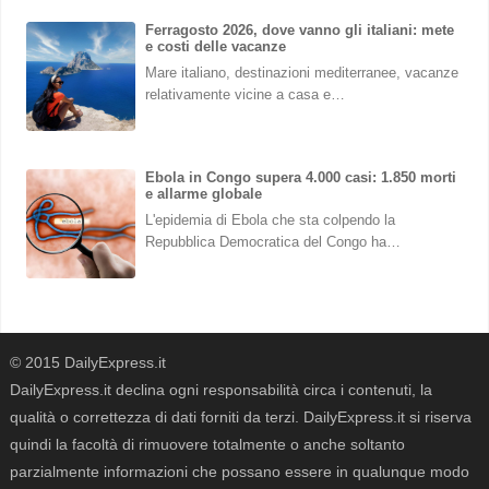
Ferragosto 2026, dove vanno gli italiani: mete
e costi delle vacanze
Mare italiano, destinazioni mediterranee, vacanze
relativamente vicine a casa e…
Ebola in Congo supera 4.000 casi: 1.850 morti
e allarme globale
L'epidemia di Ebola che sta colpendo la
Repubblica Democratica del Congo ha…
© 2015 DailyExpress.it
DailyExpress.it declina ogni responsabilità circa i contenuti, la
qualità o correttezza di dati forniti da terzi. DailyExpress.it si riserva
quindi la facoltà di rimuovere totalmente o anche soltanto
parzialmente informazioni che possano essere in qualunque modo