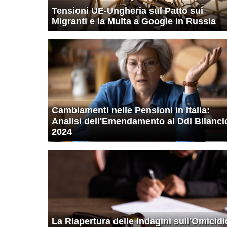
Tensioni UE-Ungheria sul Patto sui
Migranti e la Multa a Google in Russia
Cambiamenti nelle Pensioni in Italia:
Analisi dell'Emendamento al Ddl Bilanci
2024
La Riapertura delle Indagini sull'Omicidi