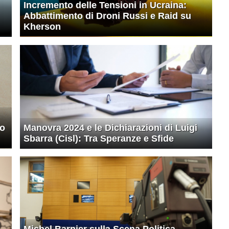
Incremento delle Tensioni in Ucraina:
Abbattimento di Droni Russi e Raid su
Kherson
co
Manovra 2024 e le Dichiarazioni di Luigi
Sbarra (Cisl): Tra Speranze e Sfide
Michel Barnier sulla Scena Politica