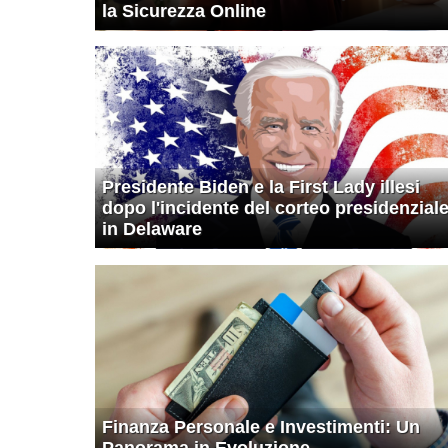
la Sicurezza Online
Presidente Biden e la First Lady illesi
dopo l'incidente del corteo presidenzial
in Delaware
Finanza Personale e Investimenti: Un