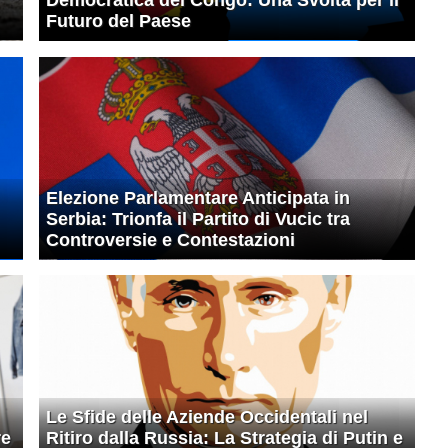
Futuro del Paese
Elezione Parlamentare Anticipata in
Serbia: Trionfa il Partito di Vucic tra
Controversie e Contestazioni
Le Sfide delle Aziende Occidentali nel
re
Ritiro dalla Russia: La Strategia di Putin e