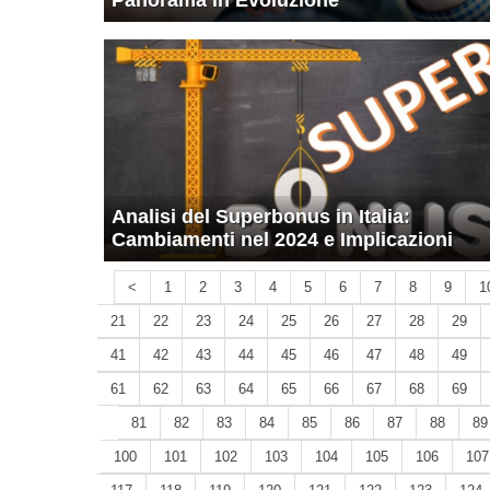
Panorama in Evoluzione
Analisi del Superbonus in Italia:
Cambiamenti nel 2024 e Implicazioni
<
1
2
3
4
5
6
7
8
9
1
21
22
23
24
25
26
27
28
29
41
42
43
44
45
46
47
48
49
61
62
63
64
65
66
67
68
69
81
82
83
84
85
86
87
88
89
100
101
102
103
104
105
106
107