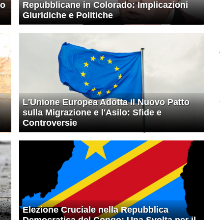
ro
Repubblicane in Colorado: Implicazioni
Giuridiche e Politiche
L'Unione Europea Adotta il Nuovo Patto
sulla Migrazione e l'Asilo: Sfide e
Controversie
Elezione Cruciale nella Repubblica
Democratica del Congo: Una Svolta per il