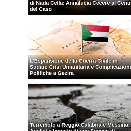
di Nada Cella: Annalucia Cecere al Cent
del Caso
L'Espansione della Guerra Civile in
Sudan: Crisi Umanitaria e Complicazioni
Politiche a Gezira
Terremoto a Reggio Calabria e Messina:
Analisi e Impatto di una Scossa di