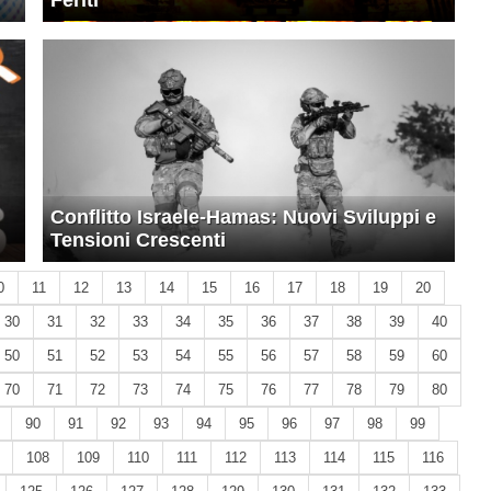
Feriti
Conflitto Israele-Hamas: Nuovi Sviluppi e
Tensioni Crescenti
0
11
12
13
14
15
16
17
18
19
20
30
31
32
33
34
35
36
37
38
39
40
50
51
52
53
54
55
56
57
58
59
60
70
71
72
73
74
75
76
77
78
79
80
90
91
92
93
94
95
96
97
98
99
108
109
110
111
112
113
114
115
116