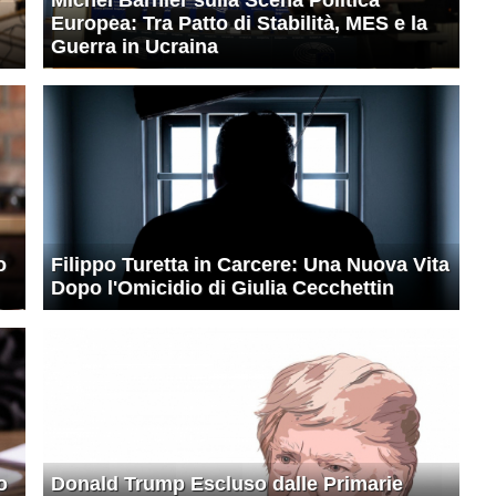
Europea: Tra Patto di Stabilità, MES e la
Guerra in Ucraina
o
Filippo Turetta in Carcere: Una Nuova Vita
Dopo l'Omicidio di Giulia Cecchettin
o
Donald Trump Escluso dalle Primarie