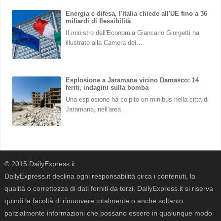
Energia e difesa, l'Italia chiede all'UE fino a 36
miliardi di flessibilità
Il ministro dell'Economia Giancarlo Giorgetti ha
illustrato alla Camera dei…
Esplosione a Jaramana vicino Damasco: 14
feriti, indagini sulla bomba
Una esplosione ha colpito un minibus nella città di
Jaramana, nell'area…
© 2015 DailyExpress.it
DailyExpress.it declina ogni responsabilità circa i contenuti, la
qualità o correttezza di dati forniti da terzi. DailyExpress.it si riserva
quindi la facoltà di rimuovere totalmente o anche soltanto
parzialmente informazioni che possano essere in qualunque modo