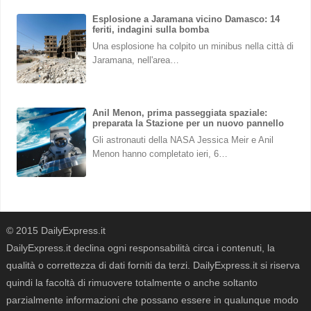
Esplosione a Jaramana vicino Damasco: 14
feriti, indagini sulla bomba
Una esplosione ha colpito un minibus nella città di
Jaramana, nell'area…
Anil Menon, prima passeggiata spaziale:
preparata la Stazione per un nuovo pannello
Gli astronauti della NASA Jessica Meir e Anil
Menon hanno completato ieri, 6…
© 2015 DailyExpress.it
DailyExpress.it declina ogni responsabilità circa i contenuti, la
qualità o correttezza di dati forniti da terzi. DailyExpress.it si riserva
quindi la facoltà di rimuovere totalmente o anche soltanto
parzialmente informazioni che possano essere in qualunque modo