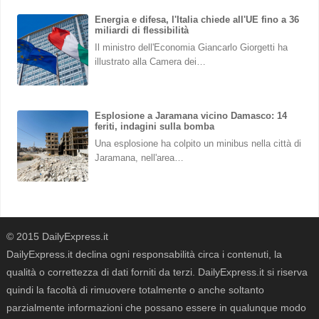
Energia e difesa, l'Italia chiede all'UE fino a 36
miliardi di flessibilità
Il ministro dell'Economia Giancarlo Giorgetti ha
illustrato alla Camera dei…
Esplosione a Jaramana vicino Damasco: 14
feriti, indagini sulla bomba
Una esplosione ha colpito un minibus nella città di
Jaramana, nell'area…
© 2015 DailyExpress.it
DailyExpress.it declina ogni responsabilità circa i contenuti, la
qualità o correttezza di dati forniti da terzi. DailyExpress.it si riserva
quindi la facoltà di rimuovere totalmente o anche soltanto
parzialmente informazioni che possano essere in qualunque modo