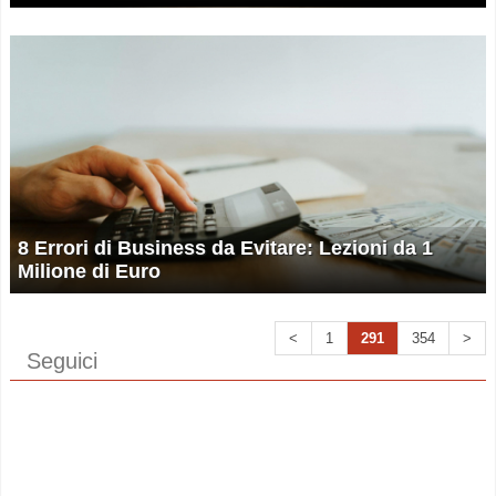
8 Errori di Business da Evitare: Lezioni da 1
Milione di Euro
<
1
291
354
>
Seguici