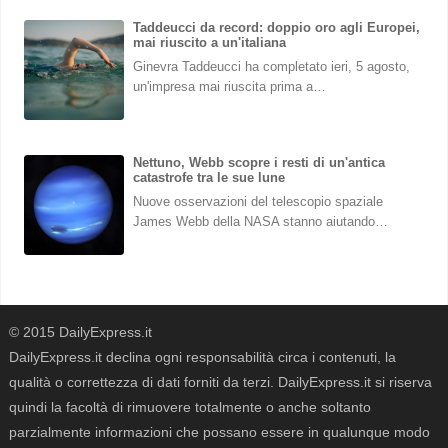
Taddeucci da record: doppio oro agli Europei,
mai riuscito a un'italiana
Ginevra Taddeucci ha completato ieri, 5 agosto,
un'impresa mai riuscita prima a…
Nettuno, Webb scopre i resti di un'antica
catastrofe tra le sue lune
Nuove osservazioni del telescopio spaziale
James Webb della NASA stanno aiutando…
© 2015 DailyExpress.it
DailyExpress.it declina ogni responsabilità circa i contenuti, la
qualità o correttezza di dati forniti da terzi. DailyExpress.it si riserva
quindi la facoltà di rimuovere totalmente o anche soltanto
parzialmente informazioni che possano essere in qualunque modo