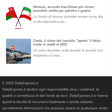
Hormuz, accordo Iran-Oman più vicino:
possibile svolta per petrolio e guerra
Lo Stretto di Hormuz potrebbe essere vicino alla
svolta diplomatica più…
Ceuta, il video del cancello "aperto" è falso:
risale in realtà al 2021
Un video diventato virale durante la recente crisi
migratoria a Ceuta,…
© 2015 DailyExpress.it
DailyExpress.it declina ogni responsabilità circa i contenuti, la
qualità o correttezza di dati forniti da terzi. DailyExpress.it si riserva
quindi la facoltà di rimuovere totalmente o anche soltanto
parzialmente informazioni che possano essere in qualunque modo