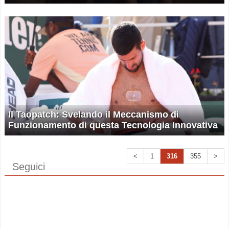
Il Taopatch: Svelando il Meccanismo di
Funzionamento di questa Tecnologia Innovativa
<
1
316
355
>
Seguici