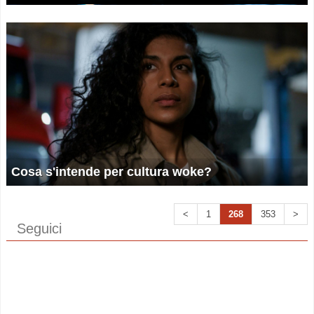
Cosa s'intende per cultura woke?
<
1
268
353
>
Seguici