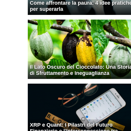
Come affrontare la paura: 4 idee pratich
per superarla
Il Lato Oscuro del Cioccolato: Una Stori
di Sfruttamento e Ineguaglianza
XRP e Quant: I Pilastri del Futuro
Finanziario e l'Interconnessione tra