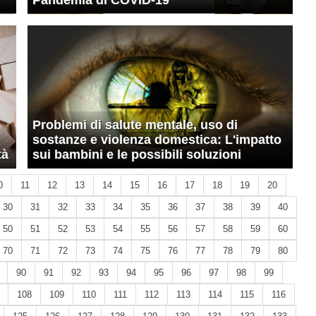
Pandemia di COVID-19
Problemi di salute mentale, uso di
sostanze e violenza domestica: L'impatto
tà
sui bambini e le possibili soluzioni
0
11
12
13
14
15
16
17
18
19
20
30
31
32
33
34
35
36
37
38
39
40
50
51
52
53
54
55
56
57
58
59
60
70
71
72
73
74
75
76
77
78
79
80
90
91
92
93
94
95
96
97
98
99
108
109
110
111
112
113
114
115
116