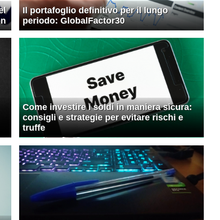
el
Il portafoglio definitivo per il lungo
on
periodo: GlobalFactor30
Come investire i soldi in maniera sicura:
consigli e strategie per evitare rischi e
truffe