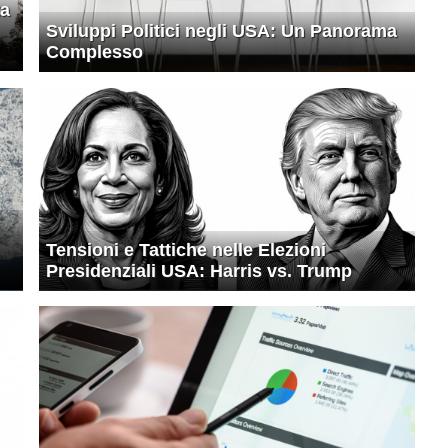
ta
Sviluppi Politici negli USA: Un Panorama
Complesso
Tensioni e Tattiche nelle Elezioni
Presidenziali USA: Harris vs. Trump