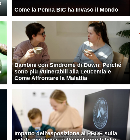
e
Come la Penna BIC ha Invaso il Mondo
Bambini con Sindrome di Down: Perché
a
sono più Vulnerabili alla Leucemia e
Come Affrontare la Malattia
Impatto dell'esposizione ai PBDE sulla
salute materna e sullo sviluppo fetale: