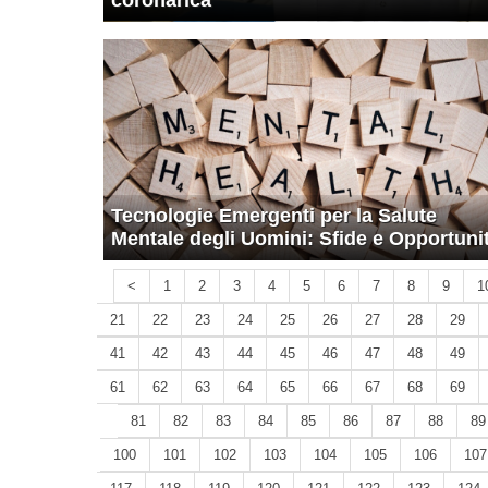
coronarica
Tecnologie Emergenti per la Salute
Mentale degli Uomini: Sfide e Opportuni
<
1
2
3
4
5
6
7
8
9
1
21
22
23
24
25
26
27
28
29
41
42
43
44
45
46
47
48
49
61
62
63
64
65
66
67
68
69
81
82
83
84
85
86
87
88
89
100
101
102
103
104
105
106
107