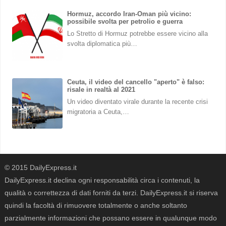
Hormuz, accordo Iran-Oman più vicino:
possibile svolta per petrolio e guerra
Lo Stretto di Hormuz potrebbe essere vicino alla
svolta diplomatica più…
Ceuta, il video del cancello "aperto" è falso:
risale in realtà al 2021
Un video diventato virale durante la recente crisi
migratoria a Ceuta,…
© 2015 DailyExpress.it
DailyExpress.it declina ogni responsabilità circa i contenuti, la
qualità o correttezza di dati forniti da terzi. DailyExpress.it si riserva
quindi la facoltà di rimuovere totalmente o anche soltanto
parzialmente informazioni che possano essere in qualunque modo