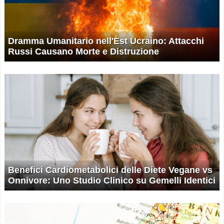
Dramma Umanitario nell'Est Ucraino: Attacchi
Russi Causano Morte e Distruzione
Benefici Cardiometabolici delle Diete Vegane vs
Onnivore: Uno Studio Clinico su Gemelli Identici