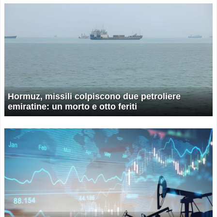
Hormuz, missili colpiscono due petroliere
emiratine: un morto e otto feriti