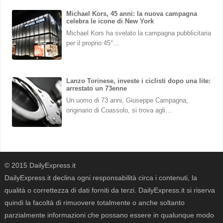
Michael Kors, 45 anni: la nuova campagna
celebra le icone di New York
Michael Kors ha svelato la campagna pubblicitaria
per il proprio 45°…
Lanzo Torinese, investe i ciclisti dopo una lite:
arrestato un 73enne
Un uomo di 73 anni, Giuseppe Campagna,
originario di Coassolo, si trova agli…
© 2015 DailyExpress.it
DailyExpress.it declina ogni responsabilità circa i contenuti, la
qualità o correttezza di dati forniti da terzi. DailyExpress.it si riserva
quindi la facoltà di rimuovere totalmente o anche soltanto
parzialmente informazioni che possano essere in qualunque modo