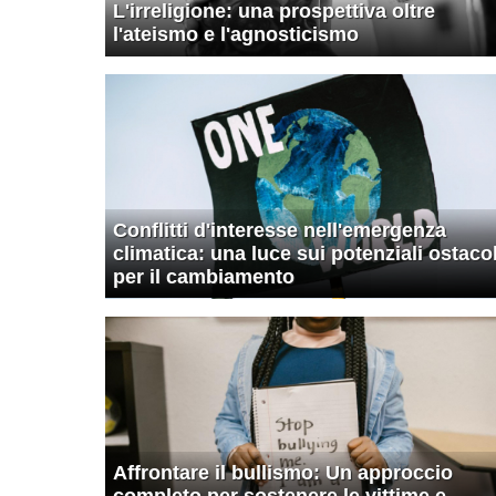
L'irreligione: una prospettiva oltre
l'ateismo e l'agnosticismo
Conflitti d'interesse nell'emergenza
climatica: una luce sui potenziali ostacol
per il cambiamento
Affrontare il bullismo: Un approccio
completo per sostenere le vittime e