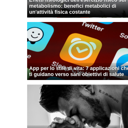
metabolismo: benefici metabolici di
un'attività fisica costante
App per lo stile di vita: 7 applicazioni ch
ti guidano verso sani obiettivi di salute