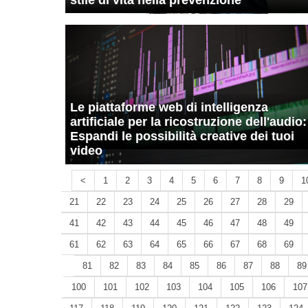
stile di vita nella prevenzione
Le piattaforme web di intelligenza
artificiale per la ricostruzione dell'audio:
Espandi le possibilità creative dei tuoi
video
<
1
2
3
4
5
6
7
8
9
1
21
22
23
24
25
26
27
28
29
41
42
43
44
45
46
47
48
49
61
62
63
64
65
66
67
68
69
81
82
83
84
85
86
87
88
89
100
101
102
103
104
105
106
107