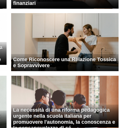
finanziari
ta
e
Come Riconoscere una Relazione Tossica
e Sopravvivere
La necessità di una riforma pedagogica
l
urgente nella scuola italiana per
promuovere l'autonomia, la conoscenza e