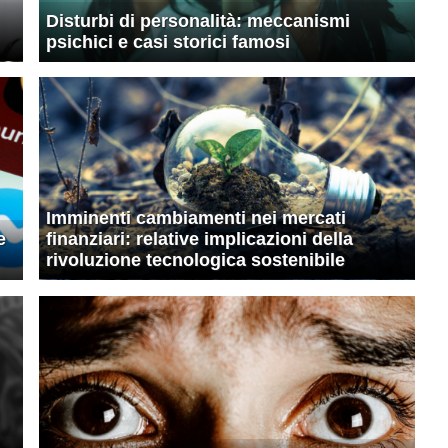
Disturbi di personalità: meccanismi
psichici e casi storici famosi
Imminenti cambiamenti nei mercati
e
finanziari: relative implicazioni della
rivoluzione tecnologica sostenibile