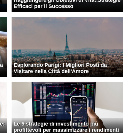
Efficaci per il Successo
za
Esplorando Parigi: I Migliori Posti da
Visitare nella Città dell'Amore
e:
Le 5 strategie di investimento più
profittevoli per massimizzare i rendimenti