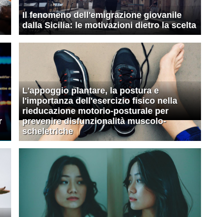
Il fenomeno dell'emigrazione giovanile
dalla Sicilia: le motivazioni dietro la scelta
L'appoggio plantare, la postura e
l'importanza dell'esercizio fisico nella
rieducazione motorio-posturale per
r
prevenire disfunzionalità muscolo-
scheletriche