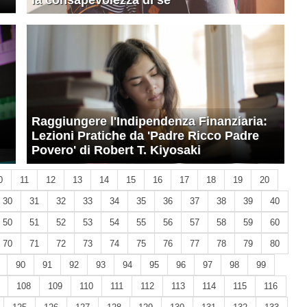
la consapevolezza di sé
Raggiungere l'Indipendenza Finanziaria:
Lezioni Pratiche da 'Padre Ricco Padre
Povero' di Robert T. Kiyosaki
0
11
12
13
14
15
16
17
18
19
20
30
31
32
33
34
35
36
37
38
39
40
50
51
52
53
54
55
56
57
58
59
60
70
71
72
73
74
75
76
77
78
79
80
90
91
92
93
94
95
96
97
98
99
108
109
110
111
112
113
114
115
116