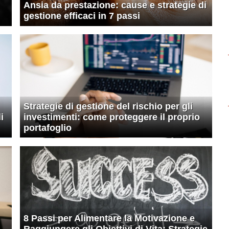
Ansia da prestazione: cause e strategie di
gestione efficaci in 7 passi
Strategie di gestione del rischio per gli
i
investimenti: come proteggere il proprio
portafoglio
8 Passi per Alimentare la Motivazione e
Raggiungere gli Obiettivi di Vita: Strategie