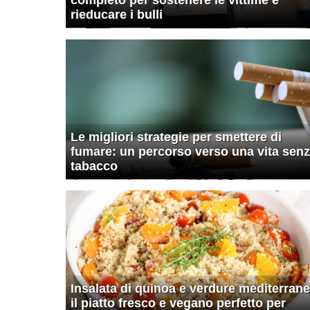
rieducare i bulli
Le migliori strategie per smettere di
fumare: un percorso verso una vita sen
tabacco
Insalata di quinoa e verdure mediterrane
il piatto fresco e vegano perfetto per