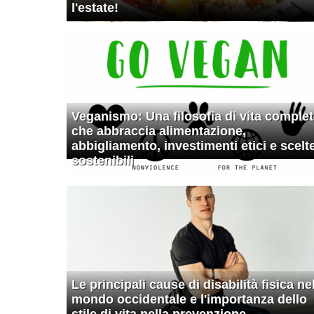
l'estate!
Veganismo: Una filosofia di vita comple
che abbraccia alimentazione,
abbigliamento, investimenti etici e scelt
sostenibili
Le principali cause di disabilità fisica ne
mondo occidentale e l'importanza dello