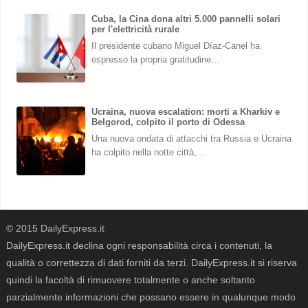
Cuba, la Cina dona altri 5.000 pannelli solari
per l'elettricità rurale
Il presidente cubano Miguel Díaz-Canel ha
espresso la propria gratitudine…
Ucraina, nuova escalation: morti a Kharkiv e
Belgorod, colpito il porto di Odessa
Una nuova ondata di attacchi tra Russia e Ucraina
ha colpito nella notte città,…
© 2015 DailyExpress.it
DailyExpress.it declina ogni responsabilità circa i contenuti, la
qualità o correttezza di dati forniti da terzi. DailyExpress.it si riserva
quindi la facoltà di rimuovere totalmente o anche soltanto
parzialmente informazioni che possano essere in qualunque modo