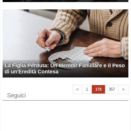
La Figlia Perduta: Un Memoir Familiare e il Peso
di un'Eredità Contesa
<
1
178
357
>
Seguici