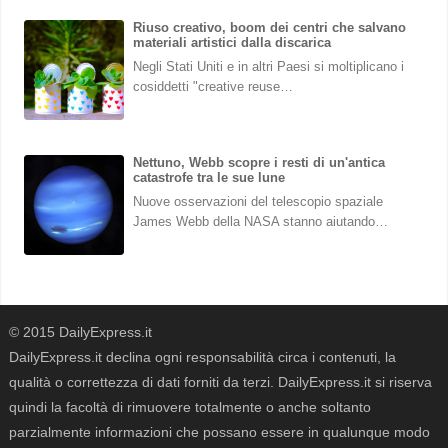
Riuso creativo, boom dei centri che salvano
materiali artistici dalla discarica
Negli Stati Uniti e in altri Paesi si moltiplicano i
cosiddetti "creative reuse…
Nettuno, Webb scopre i resti di un'antica
catastrofe tra le sue lune
Nuove osservazioni del telescopio spaziale
James Webb della NASA stanno aiutando…
© 2015 DailyExpress.it
DailyExpress.it declina ogni responsabilità circa i contenuti, la
qualità o correttezza di dati forniti da terzi. DailyExpress.it si riserva
quindi la facoltà di rimuovere totalmente o anche soltanto
parzialmente informazioni che possano essere in qualunque modo