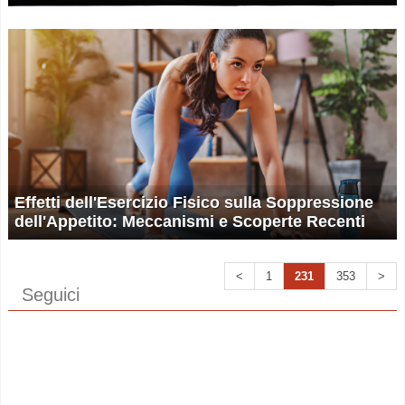
Effetti dell'Esercizio Fisico sulla Soppressione
dell'Appetito: Meccanismi e Scoperte Recenti
<
1
231
353
>
Seguici