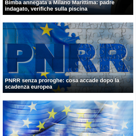
Bimba annegata a Milano Marittima: padre
indagato, verifiche sulla piscina
PNRR senza proroghe: cosa accade dopo la
scadenza europea