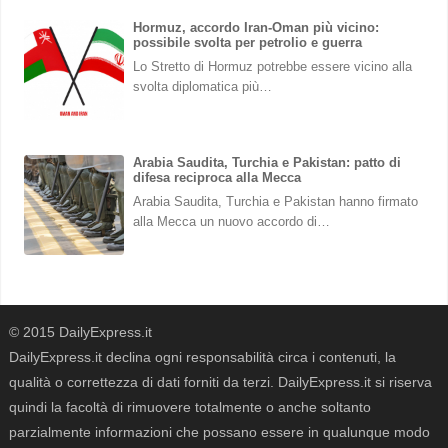
Hormuz, accordo Iran-Oman più vicino:
possibile svolta per petrolio e guerra
Lo Stretto di Hormuz potrebbe essere vicino alla
svolta diplomatica più…
Arabia Saudita, Turchia e Pakistan: patto di
difesa reciproca alla Mecca
Arabia Saudita, Turchia e Pakistan hanno firmato
alla Mecca un nuovo accordo di…
© 2015 DailyExpress.it
DailyExpress.it declina ogni responsabilità circa i contenuti, la
qualità o correttezza di dati forniti da terzi. DailyExpress.it si riserva
quindi la facoltà di rimuovere totalmente o anche soltanto
parzialmente informazioni che possano essere in qualunque modo