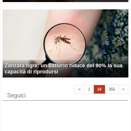
Zanzara tigre: un batterio riduce del 90% la sua
capacità di riprodursi
<
1
24
355
>
Seguici