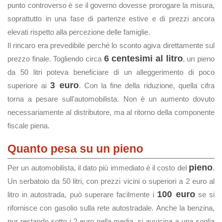
punto controverso è se il governo dovesse prorogare la misura,
soprattutto in una fase di partenze estive e di prezzi ancora
elevati rispetto alla percezione delle famiglie.
Il rincaro era prevedibile perché lo sconto agiva direttamente sul
6 centesimi al litro
prezzo finale. Togliendo circa
, un pieno
da 50 litri poteva beneficiare di un alleggerimento di poco
3 euro
superiore ai
. Con la fine della riduzione, quella cifra
torna a pesare sull'automobilista. Non è un aumento dovuto
necessariamente al distributore, ma al ritorno della componente
fiscale piena.
Quanto pesa su un pieno
pieno
Per un automobilista, il dato più immediato è il costo del
.
Un serbatoio da 50 litri, con prezzi vicini o superiori a 2 euro al
100 euro
litro in autostrada, può superare facilmente i
se si
rifornisce con gasolio sulla rete autostradale. Anche la benzina,
pur restando sotto i 2 euro nella media, si avvicina a una soglia