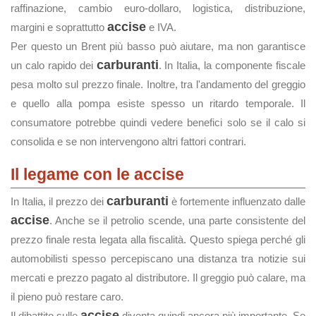
raffinazione, cambio euro-dollaro, logistica, distribuzione,
accise
margini e soprattutto
e IVA.
Per questo un Brent più basso può aiutare, ma non garantisce
carburanti
un calo rapido dei
. In Italia, la componente fiscale
pesa molto sul prezzo finale. Inoltre, tra l'andamento del greggio
e quello alla pompa esiste spesso un ritardo temporale. Il
consumatore potrebbe quindi vedere benefici solo se il calo si
consolida e se non intervengono altri fattori contrari.
Il legame con le accise
carburanti
In Italia, il prezzo dei
è fortemente influenzato dalle
accise
. Anche se il petrolio scende, una parte consistente del
prezzo finale resta legata alla fiscalità. Questo spiega perché gli
automobilisti spesso percepiscano una distanza tra notizie sui
mercati e prezzo pagato al distributore. Il greggio può calare, ma
il pieno può restare caro.
accise
Il dibattito sulle
diventa quindi ancora più importante. Se