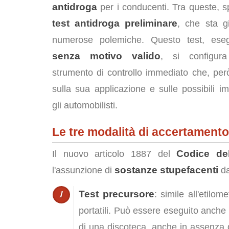
antidroga
per i conducenti. Tra queste, s
test antidroga preliminare
, che sta g
numerose polemiche. Questo test, eseg
senza motivo valido
, si configu
strumento di controllo immediato che, per
sulla sua applicazione e sulle possibili im
gli automobilisti.
Le tre modalità di accertamento
Codice del
Il nuovo articolo 1887 del
sostanze stupefacenti
l'assunzione di
da
Test precursore
: simile all'etilom
portatili. Può essere eseguito anche
di una discoteca, anche in assenza di 