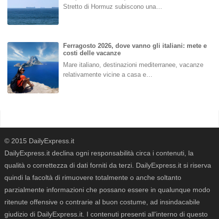
Stretto di Hormuz subiscono una…
Ferragosto 2026, dove vanno gli italiani: mete e
costi delle vacanze
Mare italiano, destinazioni mediterranee, vacanze
relativamente vicine a casa e…
© 2015 DailyExpress.it
DailyExpress.it declina ogni responsabilità circa i contenuti, la
qualità o correttezza di dati forniti da terzi. DailyExpress.it si riserva
quindi la facoltà di rimuovere totalmente o anche soltanto
parzialmente informazioni che possano essere in qualunque modo
ritenute offensive o contrarie al buon costume, ad insindacabile
giudizio di DailyExpress.it. I contenuti presenti all'interno di questo