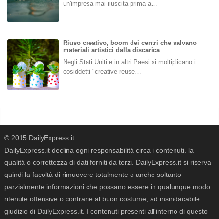
un'impresa mai riuscita prima a…
Riuso creativo, boom dei centri che salvano
materiali artistici dalla discarica
Negli Stati Uniti e in altri Paesi si moltiplicano i
cosiddetti "creative reuse…
© 2015 DailyExpress.it
DailyExpress.it declina ogni responsabilità circa i contenuti, la
qualità o correttezza di dati forniti da terzi. DailyExpress.it si riserva
quindi la facoltà di rimuovere totalmente o anche soltanto
parzialmente informazioni che possano essere in qualunque modo
ritenute offensive o contrarie al buon costume, ad insindacabile
giudizio di DailyExpress.it. I contenuti presenti all'interno di questo