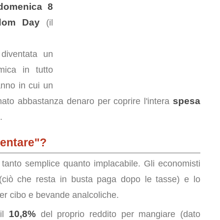
domenica 8
dom Day
(il
diventata un
mica in tutto
anno in cui un
spesa
ato abbastanza denaro per coprire l'intera
.
mentare"?
tanto semplice quanto implacabile. Gli economisti
ciò che resta in busta paga dopo le tasse) e lo
per cibo e bevande analcoliche.
10,8%
il
del proprio reddito per mangiare (dato