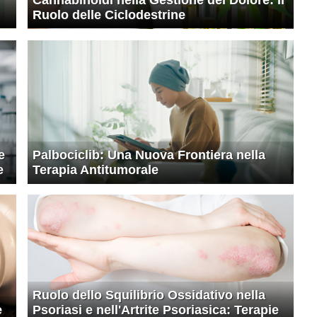
Ruolo delle Ciclodestrine
e
Palbociclib: Una Nuova Frontiera nella
e
Terapia Antitumorale
Ruolo dello Squilibrio Ossidativo nella
e
Psoriasi e nell'Artrite Psoriasica: Terapie