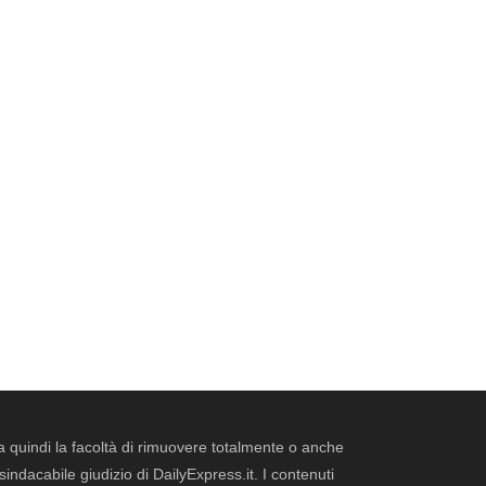
erva quindi la facoltà di rimuovere totalmente o anche
dacabile giudizio di DailyExpress.it. I contenuti