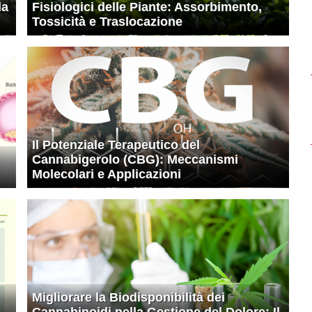
la
Fisiologici delle Piante: Assorbimento,
Tossicità e Traslocazione
Il Potenziale Terapeutico del
Cannabigerolo (CBG): Meccanismi
Molecolari e Applicazioni
Migliorare la Biodisponibilità dei
Cannabinoidi nella Gestione del Dolore: Il