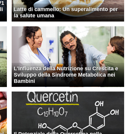
V1
li
Latte di cammello: Un superalimento per
la salute umana
L'Influenza della Nutrizione su Crescita e
Sviluppo della Sindrome Metabolica nei
Bambini
el
Il Potenziale della Quercetina nella