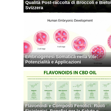
Qualità Post-raccolta di Broccoli e Bieto
Svizzera
Embriogenesi Somatica nella Vite:
Potenzialità e Applicazioni
Flavonoidi e Composti Fenolici: Ruoli
Fisiologici, Benefici per la Salute e