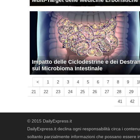
Multi-Target delle Medicine Erboristiche
Impatto delle Ciclodestrine e dei Destran
sul Microbioma Intestinale
<
1
2
3
4
5
6
7
8
9
1
21
22
23
24
25
26
27
28
29
41
42
© 2015 DailyExpress.it
DailyExpress.it declina ogni responsabilità circa i contenut
soltanto parzialmente informazioni che possano essere in 