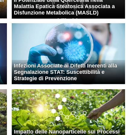
Malattia Epatica Steatosica Associata a
Disfunzione Metabolica (MASLD)
Infezioni Associate ai Difetti Inerenti alla
Segnalazione STAT: Suscettibilità e
Strategie di Prevenzione
Impatto delle Nanoparticelle sui Processi