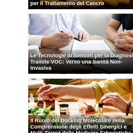
per il Trattamento del Cancro
Le Tecnologie di Sensori per la Diagnosi
Tramite VOC: Verso una Sanità Non-
Invasiva
Il Ruolo del Docking Molecolare nella
Comprensione degli Effetti Sinergici e