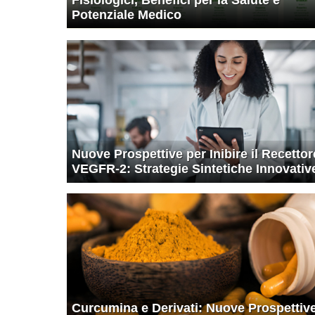
Potenziale Medico
Nuove Prospettive per Inibire il Recettor
VEGFR-2: Strategie Sintetiche Innovativ
Curcumina e Derivati: Nuove Prospettiv