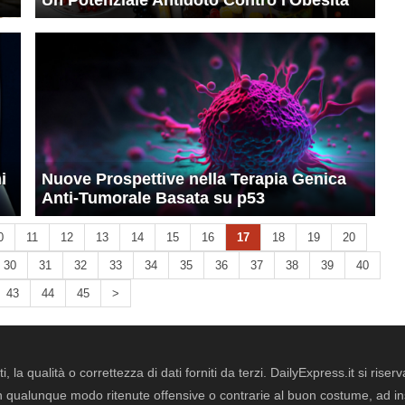
Un Potenziale Antidoto Contro l'Obesità
i
Nuove Prospettive nella Terapia Genica
Anti-Tumorale Basata su p53
0
11
12
13
14
15
16
17
18
19
20
30
31
32
33
34
35
36
37
38
39
40
43
44
45
>
i, la qualità o correttezza di dati forniti da terzi. DailyExpress.it si ris
qualunque modo ritenute offensive o contrarie al buon costume, ad insin