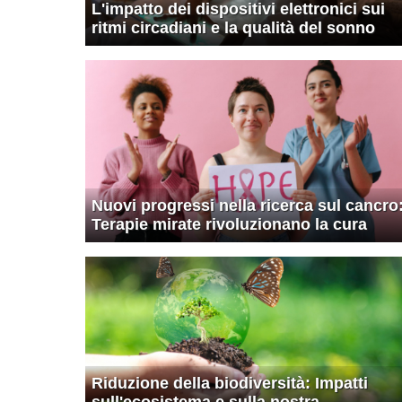
L'impatto dei dispositivi elettronici sui
ritmi circadiani e la qualità del sonno
Nuovi progressi nella ricerca sul cancro
Terapie mirate rivoluzionano la cura
Riduzione della biodiversità: Impatti
sull'ecosistema e sulla nostra