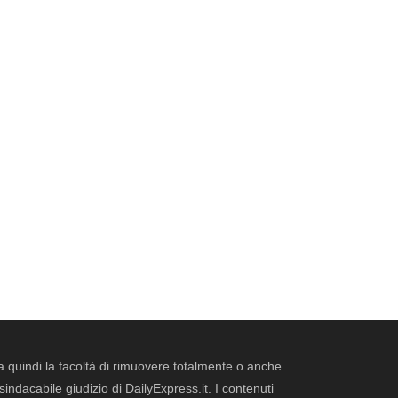
erva quindi la facoltà di rimuovere totalmente o anche
dacabile giudizio di DailyExpress.it. I contenuti