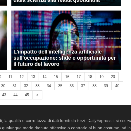
dalla scienza alla realtà quotidiana
L'impatto dell'intelligenza artificiale
sull'occupazione: sfide e opportunità per
il futuro del lavoro
0
11
12
13
14
15
16
17
18
19
20
30
31
32
33
34
35
36
37
38
39
40
43
44
45
>
i, la qualità o correttezza di dati forniti da terzi. DailyExpress.it si ris
qualunque modo ritenute offensive o contrarie al buon costume, ad insin