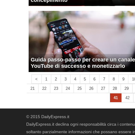
concepimento
Guida passo-passo per creare un canale
YouTube di successo e monetizzarlo
<
1
2
3
4
5
6
7
8
9
1
21
22
23
24
25
26
27
28
29
41
42
© 2015 DailyExpress.it
DailyExpress.it declina ogni responsabilità circa i contenut
soltanto parzialmente informazioni che possano essere in 