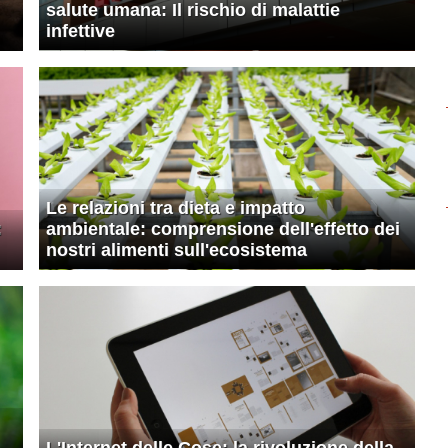
salute umana: Il rischio di malattie
infettive
Le relazioni tra dieta e impatto
:
ambientale: comprensione dell'effetto dei
nostri alimenti sull'ecosistema
L'Internet delle Cose: la rivoluzione della