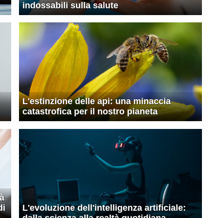
indossabili sulla salute
L'estinzione delle api: una minaccia
catastrofica per il nostro pianeta
tà
di
L'evoluzione dell'intelligenza artificiale: