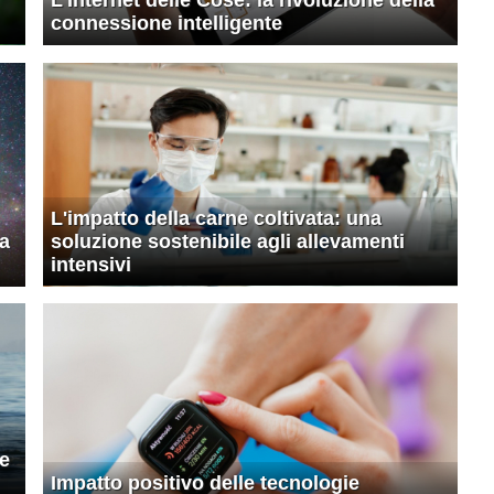
connessione intelligente
L'impatto della carne coltivata: una
la
soluzione sostenibile agli allevamenti
intensivi
ne
Impatto positivo delle tecnologie