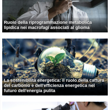
Ruolo della riprogrammazione metabolica
lipidica nei macrofagi associati al glioma
La sostenibilità energetica: il ruolo della cattura
del carbonio e dell'efficienza energetica nel
futuro dell'energia pulita