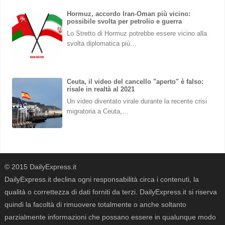
Hormuz, accordo Iran-Oman più vicino:
possibile svolta per petrolio e guerra
Lo Stretto di Hormuz potrebbe essere vicino alla
svolta diplomatica più…
Ceuta, il video del cancello "aperto" è falso:
risale in realtà al 2021
Un video diventato virale durante la recente crisi
migratoria a Ceuta,…
© 2015 DailyExpress.it
DailyExpress.it declina ogni responsabilità circa i contenuti, la
qualità o correttezza di dati forniti da terzi. DailyExpress.it si riserva
quindi la facoltà di rimuovere totalmente o anche soltanto
parzialmente informazioni che possano essere in qualunque modo