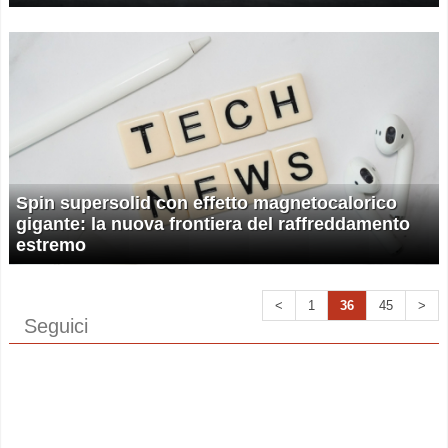
Spin supersolid con effetto magnetocalorico
gigante: la nuova frontiera del raffreddamento
estremo
<
1
36
45
>
Seguici