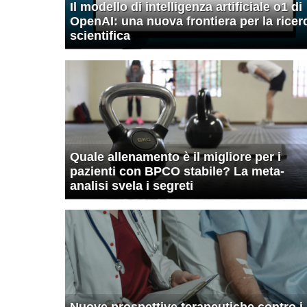
Il modello di intelligenza artificiale o1 di
OpenAI: una nuova frontiera per la ricer
scientifica
Quale allenamento è il migliore per i
pazienti con BPCO stabile? La meta-
analisi svela i segreti
Nuove prospettive terapeutiche contro i