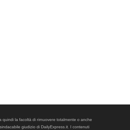
erva quindi la facoltà di rimuovere totalmente o anche
dacabile giudizio di DailyExpress.it. I contenuti