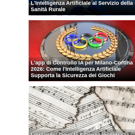
L'Intelligenza Artificiale al Servizio della
Sanità Rurale
L'app di Controllo IA per Milano-Cortina
2026: Come l'Intelligenza Artificiale
Supporta la Sicurezza dei Giochi
Lowlands: Dove la Scienza Incontra la