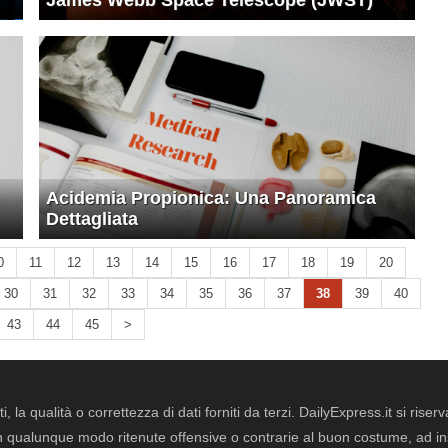
James Webb Space Telescope (JWST)
Acidemia Propionica: Una Panoramica
Dettagliata
0
11
12
13
14
15
16
17
18
19
20
30
31
32
33
34
35
36
37
38
39
40
43
44
45
>
i, la qualità o correttezza di dati forniti da terzi. DailyExpress.it si ris
qualunque modo ritenute offensive o contrarie al buon costume, ad insin