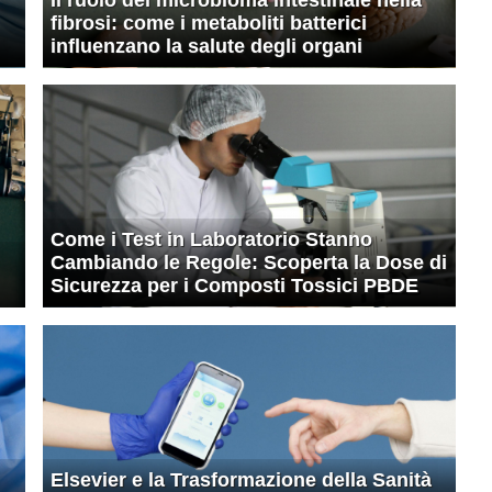
fibrosi: come i metaboliti batterici
influenzano la salute degli organi
Come i Test in Laboratorio Stanno
Cambiando le Regole: Scoperta la Dose di
Sicurezza per i Composti Tossici PBDE
Elsevier e la Trasformazione della Sanità