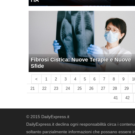
l'IA
Fibrosi Cistica: Nuove Terapie e Nuove
Sfide
<
1
2
3
4
5
6
7
8
9
1
21
22
23
24
25
26
27
28
29
41
42
© 2015 DailyExpress.it
DailyExpress.it declina ogni responsabilità circa i contenut
soltanto parzialmente informazioni che possano essere in 