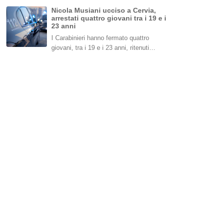
Nicola Musiani ucciso a Cervia,
arrestati quattro giovani tra i 19 e i
23 anni
I Carabinieri hanno fermato quattro
giovani, tra i 19 e i 23 anni, ritenuti…