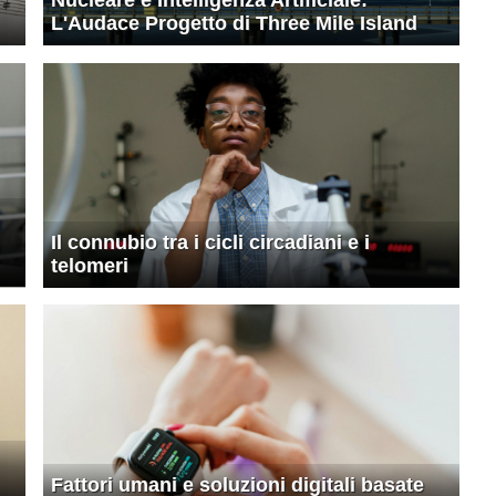
L'Audace Progetto di Three Mile Island
Il connubio tra i cicli circadiani e i
telomeri
Fattori umani e soluzioni digitali basate