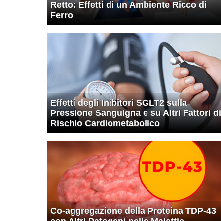
Retto: Effetti di un Ambiente Ricco di
Ferro
Effetti degli Inibitori SGLT2 sulla
Pressione Sanguigna e su Altri Fattori di
Rischio Cardiometabolico
Co-aggregazione della Proteina TDP-43
con Altri Patogeni nelle Malattie