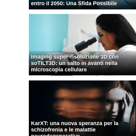
entro il 2050: Una Sfida Possibile
Imaging super-risoluzione 3D con
soTILT3D: un salto in avanti nella
microscopia cellulare
KarXT: una nuova speranza per la
schizofrenia e le malattie