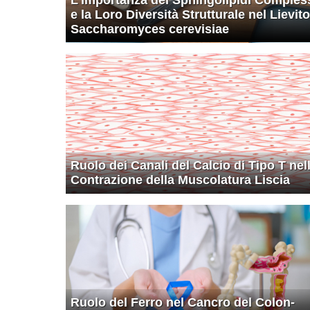
e la Loro Diversità Strutturale nel Lievito
Saccharomyces cerevisiae
Ruolo dei Canali del Calcio di Tipo T nel
Contrazione della Muscolatura Liscia
Ruolo del Ferro nel Cancro del Colon-