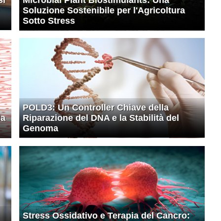
Soluzione Sostenibile per l'Agricoltura
Sotto Stress
POLD3: Un Controller Chiave della
la
Riparazione del DNA e la Stabilità del
Genoma
Stress Ossidativo e Terapia del Cancro: