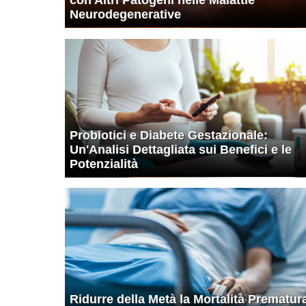
Neurodegenerative
Probiotici e Diabete Gestazionale:
Un'Analisi Dettagliata sui Benefici e le
Potenzialità
Ridurre della Metà la Mortalità Prematur