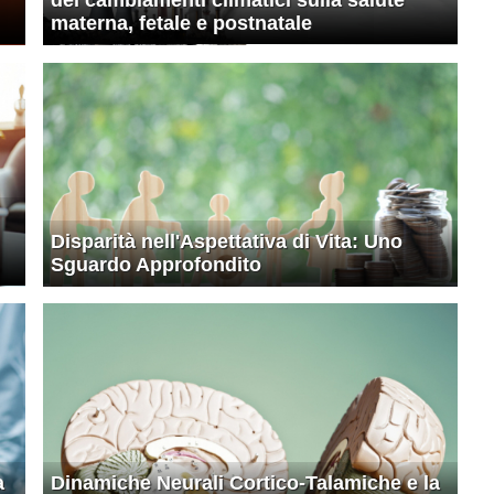
materna, fetale e postnatale
Disparità nell'Aspettativa di Vita: Uno
Sguardo Approfondito
a
Dinamiche Neurali Cortico-Talamiche e la