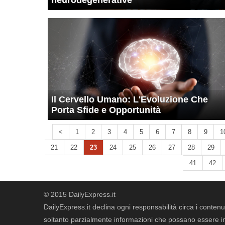
neurodegenerative
Il Cervello Umano: L'Evoluzione Che
Porta Sfide e Opportunità
<
1
2
3
4
5
6
7
8
9
1
21
22
23
24
25
26
27
28
29
41
42
© 2015 DailyExpress.it
DailyExpress.it declina ogni responsabilità circa i contenut
soltanto parzialmente informazioni che possano essere in 