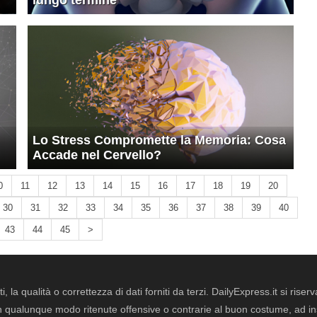
lungo termine
Lo Stress Compromette la Memoria: Cosa
Accade nel Cervello?
0
11
12
13
14
15
16
17
18
19
20
30
31
32
33
34
35
36
37
38
39
40
43
44
45
>
i, la qualità o correttezza di dati forniti da terzi. DailyExpress.it si ris
qualunque modo ritenute offensive o contrarie al buon costume, ad insin