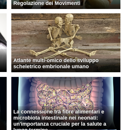
Regolazione dei Movimenti
Atlante multi-omico dello sviluppo
scheletrico embrionale umano
La connessione tra fibre alimentari e
microbiota intestinale nei neonati:
un'importanza cruciale per la salute a