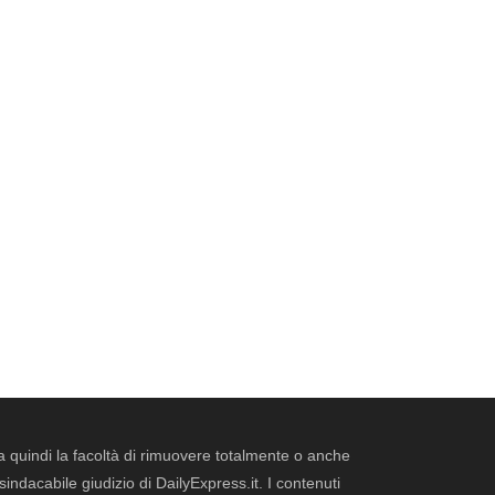
erva quindi la facoltà di rimuovere totalmente o anche
dacabile giudizio di DailyExpress.it. I contenuti