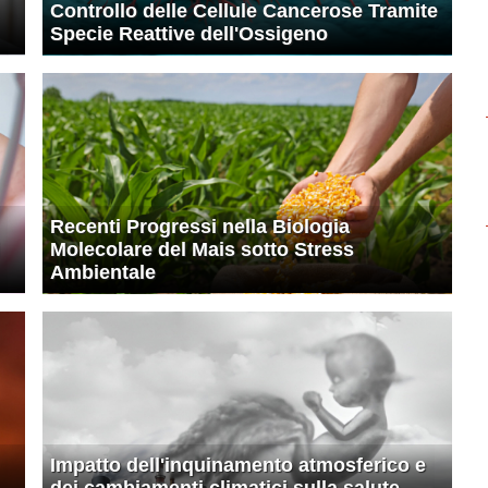
Controllo delle Cellule Cancerose Tramite
Specie Reattive dell'Ossigeno
Recenti Progressi nella Biologia
Molecolare del Mais sotto Stress
Ambientale
Impatto dell'inquinamento atmosferico e
dei cambiamenti climatici sulla salute