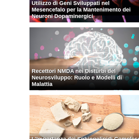
Utilizzo di Geni Sviluppati nel
Mesencefalo per la Mantenimento dei
Neuroni Dopaminergici
Recettori NMDA nei Disturbi del
Neurosviluppo: Ruolo e Modelli di
Malattia
L'Importanza dei Sphingolipidi Comples