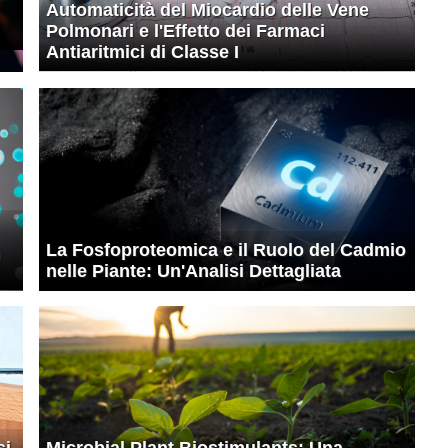
Automaticità del Miocardio delle Vene
Polmonari e l'Effetto dei Farmaci
Antiaritmici di Classe I
La Fosfoproteomica e il Ruolo del Cadmio
nelle Piante: Un'Analisi Dettagliata
si
Microbial Plant Biostimulants: Una